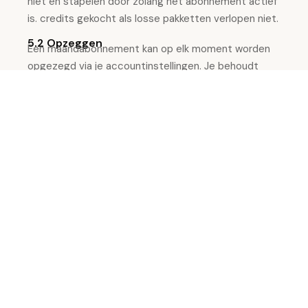
niet en stapelen door zolang het abonnement actief
is. credits gekocht als losse pakketten verlopen niet.
5.2 Opzeggen
Een maandabonnement kan op elk moment worden
opgezegd via je accountinstellingen. Je behoudt
toegang en credits tot het einde van de betaalde
periode.
6. Eigendom en gebruiksrecht
Alle door FashionPix gegenereerde beelden, video’s
en teksten zijn
jouw eigendom
zodra de shoot is
voltooid. Je hebt volledig commercieel
gebruiksrecht zonder extra licentiekosten.
De beelden mogen worden gebruikt voor
productpagina’s, advertenties, social media, gedrukt
materiaal en alle andere commerciële doeleinden,
wereldwijd en eeuwigdurend.
7. Verantwoordelijkheid van de