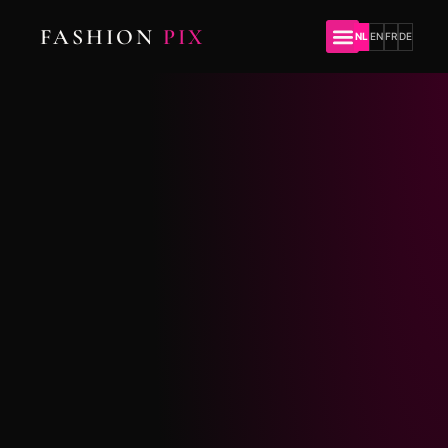
FASHION
PIX
NL
EN
FR
DE