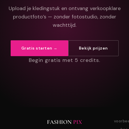
Upload je kledingstuk en ontvang verkoopklare
productfoto’s — zonder fotostudio, zonder
wachttijd.
Gratis starten →
Bekijk prijzen
Begin gratis met 5 credits.
FASHION
PIX
voorbe