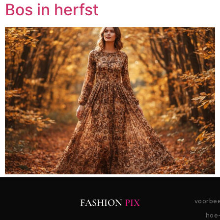
Bos in herfst
FASHION
PIX
voorbe
hoe